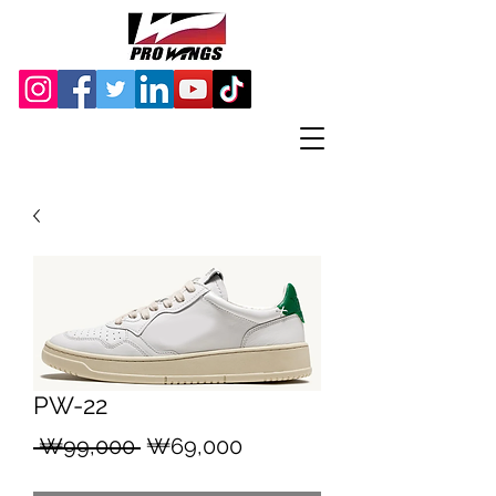
PW-22
일
할
 ₩99,000 
₩69,000
반
인