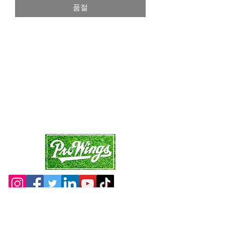
품절
가
가
Site Map
Main