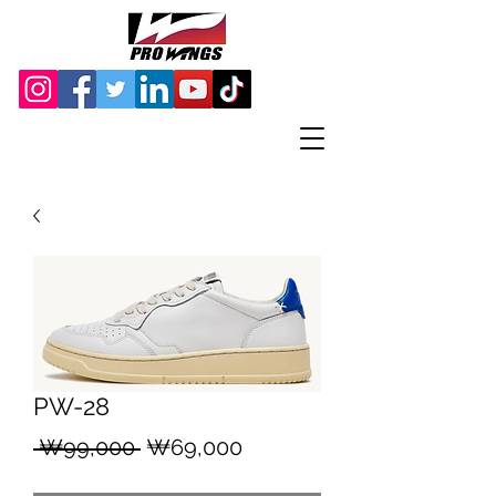
PW-28
일
할
 ₩99,000 
₩69,000
반
인