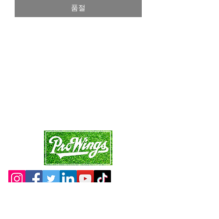
품절
가
가
Site Map
Main