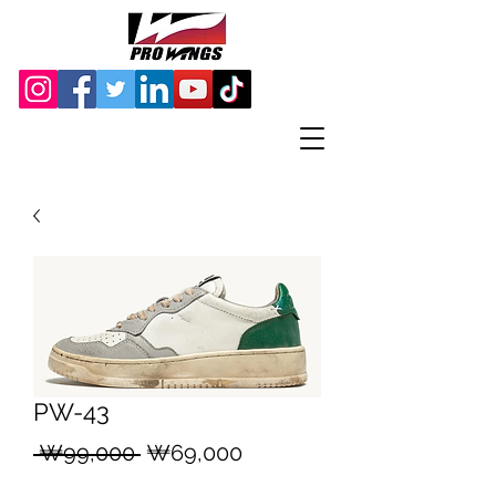
PW-43
일
할
 ₩99,000 
₩69,000
반
인