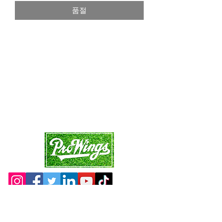
품절
가
가
Site Map
Main