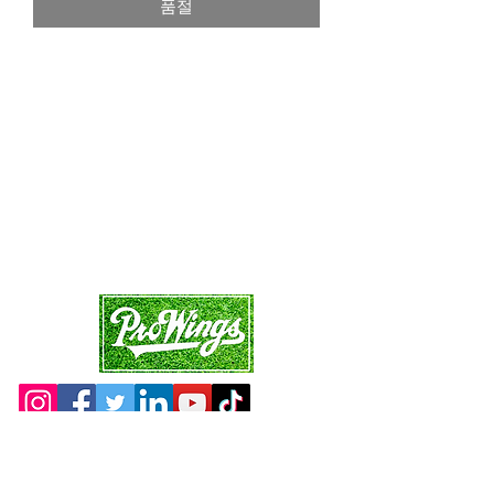
품절
가
가
Site Map
Main