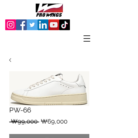
PW-66
일
할
 ₩99,000 
₩69,000
반
인