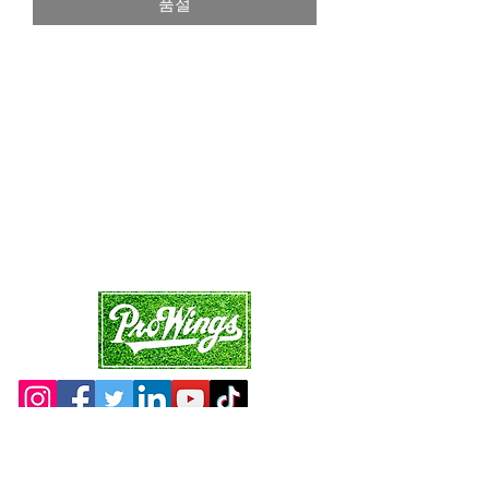
품절
가
가
Site Map
Main