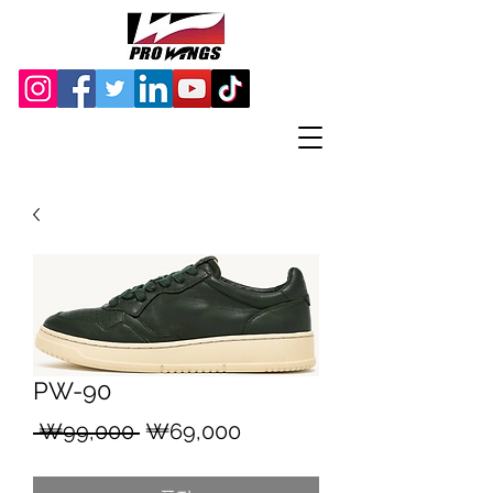
PW-90
일
할
 ₩99,000 
₩69,000
반
인